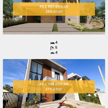
R$ 2.697.000,00
399.00m²
4
5
4
R$ 2.399.000,00
277.47m²