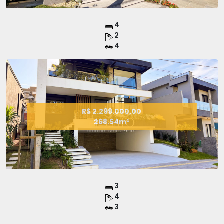
4
2
4
R$ 2.299.000,00
268.54m²
3
4
3