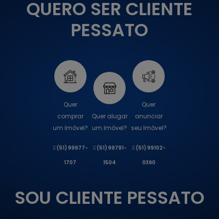
QUERO SER CLIENTE
PESSATO
Quer
Quer
comprar
Quer alugar
anunciar
um Imóvel?
um Imóvel?
seu Imóvel?
(51) 99977-
(51) 99791-
(51) 99102-
1707
1504
0390
SOU CLIENTE PESSATO