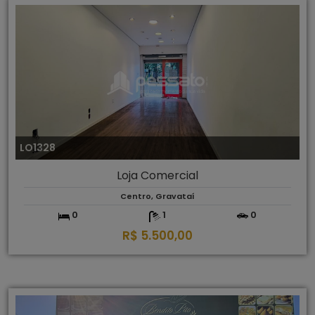
LO1328
Loja Comercial
Centro, Gravataí
0
1
0
R$ 5.500,00