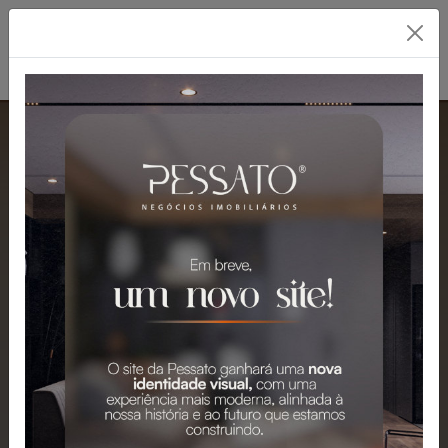
PESSATO: A MELHOR
IMOBILIÁRIA EM
GRAVATAÍ
Mais de 2.300 Imóveis para Venda e
Aluguel em Gravataí e Região.